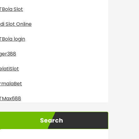
Bola Slot
di Slot Online
Bola login
iger388
latiSlot
irmalaBet
TMax688
Search