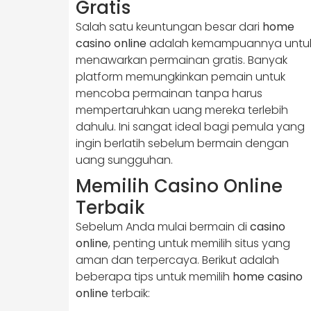
Gratis
Salah satu keuntungan besar dari
home
casino online
adalah kemampuannya untu
menawarkan permainan gratis. Banyak
platform memungkinkan pemain untuk
mencoba permainan tanpa harus
mempertaruhkan uang mereka terlebih
dahulu. Ini sangat ideal bagi pemula yang
ingin berlatih sebelum bermain dengan
uang sungguhan.
Memilih Casino Online
Terbaik
Sebelum Anda mulai bermain di
casino
online
, penting untuk memilih situs yang
aman dan terpercaya. Berikut adalah
beberapa tips untuk memilih
home casino
online
terbaik: