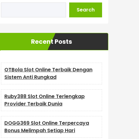
Search
Recent Posts
OTBola Slot Online Terbaik Dengan
Sistem Anti Rungkad
Ruby388 Slot Online Terlengkap
Provider Terbaik Dunia
DOGG369 Slot Online Terpercaya
Bonus Melimpah Setiap Hari