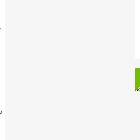
n
N
,
a