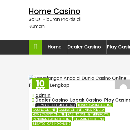
Skip
Home Casino
to
content
Solusi Hiburan Praktis di
Rumah
Home
Dealer Casino
Play Casi
10
DEC
2025
admin
Dealer Casino
,
Lapak Casino
,
Play Casin
BERMAIN DI HOME CASINO
BONUS CASINO ONLINE
CASINO ONLINE
CASINO ONLINE UNTUK PEMULA
HOME CASINO ONLINE
KASINO ONLINE TERPERCAYA
PANDUAN CASINO ONLINE
PERMAINAN CASINO
STRATEGI CASINO ONLINE