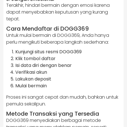
Terakhir, hindari bermain dengan emosi karena
dapat menyebabkan keputusan yang kurang
tepat.
Cara Mendaftar di DOGG369
Untuk mulai bermain di DOGG369, Anda hanya
perlu mengikuti beberapa langkah sederhana:
Kunjungi situs resmi DOGG369
Klik tombol daftar
Isi data diri dengan benar
Verifikasi akun
Lakukan deposit
Mulai bermain
Proses ini sangat cepat dan mudah, bahkan untuk
pemula sekalipun.
Metode Transaksi yang Tersedia
DOGG369 menyediakan berbagai metode