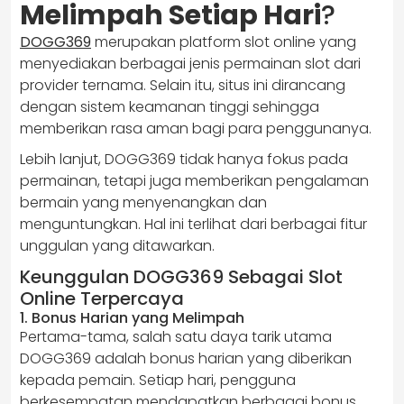
Melimpah Setiap Hari
?
DOGG369
merupakan platform slot online yang
menyediakan berbagai jenis permainan slot dari
provider ternama. Selain itu, situs ini dirancang
dengan sistem keamanan tinggi sehingga
memberikan rasa aman bagi para penggunanya.
Lebih lanjut, DOGG369 tidak hanya fokus pada
permainan, tetapi juga memberikan pengalaman
bermain yang menyenangkan dan
menguntungkan. Hal ini terlihat dari berbagai fitur
unggulan yang ditawarkan.
Keunggulan DOGG369 Sebagai Slot
Online Terpercaya
1. Bonus Harian yang Melimpah
Pertama-tama, salah satu daya tarik utama
DOGG369 adalah bonus harian yang diberikan
kepada pemain. Setiap hari, pengguna
berkesempatan mendapatkan berbagai bonus