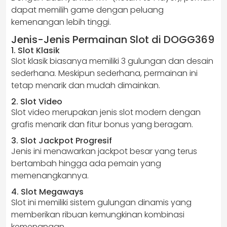
dapat memilih game dengan peluang
kemenangan lebih tinggi.
Jenis-Jenis Permainan Slot di DOGG369
1. Slot Klasik
Slot klasik biasanya memiliki 3 gulungan dan desain
sederhana. Meskipun sederhana, permainan ini
tetap menarik dan mudah dimainkan.
2. Slot Video
Slot video merupakan jenis slot modern dengan
grafis menarik dan fitur bonus yang beragam.
3. Slot Jackpot Progresif
Jenis ini menawarkan jackpot besar yang terus
bertambah hingga ada pemain yang
memenangkannya.
4. Slot Megaways
Slot ini memiliki sistem gulungan dinamis yang
memberikan ribuan kemungkinan kombinasi
kemenangan.