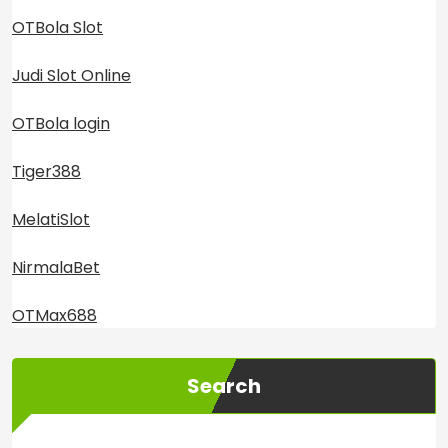
OTBola Slot
Judi Slot Online
OTBola login
Tiger388
MelatiSlot
NirmalaBet
OTMax688
Search