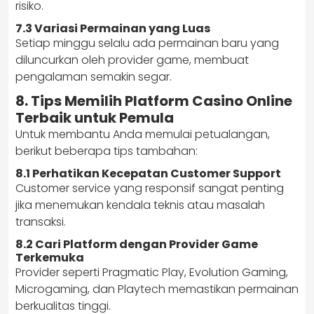
risiko.
7.3 Variasi Permainan yang Luas
Setiap minggu selalu ada permainan baru yang
diluncurkan oleh provider game, membuat
pengalaman semakin segar.
8. Tips Memilih Platform Casino Online
Terbaik untuk Pemula
Untuk membantu Anda memulai petualangan,
berikut beberapa tips tambahan:
8.1 Perhatikan Kecepatan Customer Support
Customer service yang responsif sangat penting
jika menemukan kendala teknis atau masalah
transaksi.
8.2 Cari Platform dengan Provider Game
Terkemuka
Provider seperti Pragmatic Play, Evolution Gaming,
Microgaming, dan Playtech memastikan permainan
berkualitas tinggi.