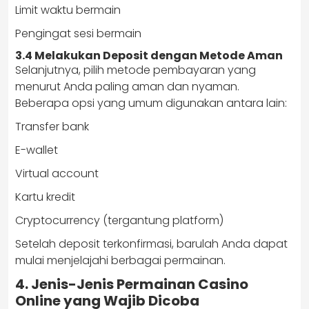
Limit waktu bermain
Pengingat sesi bermain
3.4 Melakukan Deposit dengan Metode Aman
Selanjutnya, pilih metode pembayaran yang
menurut Anda paling aman dan nyaman.
Beberapa opsi yang umum digunakan antara lain:
Transfer bank
E-wallet
Virtual account
Kartu kredit
Cryptocurrency (tergantung platform)
Setelah deposit terkonfirmasi, barulah Anda dapat
mulai menjelajahi berbagai permainan.
4. Jenis-Jenis Permainan Casino
Online yang Wajib Dicoba