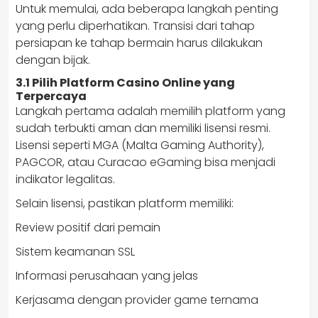
Untuk memulai, ada beberapa langkah penting
yang perlu diperhatikan. Transisi dari tahap
persiapan ke tahap bermain harus dilakukan
dengan bijak.
3.1 Pilih Platform Casino Online yang
Terpercaya
Langkah pertama adalah memilih platform yang
sudah terbukti aman dan memiliki lisensi resmi.
Lisensi seperti MGA (Malta Gaming Authority),
PAGCOR, atau Curacao eGaming bisa menjadi
indikator legalitas.
Selain lisensi, pastikan platform memiliki:
Review positif dari pemain
Sistem keamanan SSL
Informasi perusahaan yang jelas
Kerjasama dengan provider game ternama