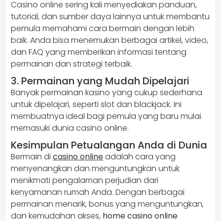
Casino online sering kali menyediakan panduan,
tutorial, dan sumber daya lainnya untuk membantu
pemula memahami cara bermain dengan lebih
baik. Anda bisa menemukan berbagai artikel, video,
dan FAQ yang memberikan informasi tentang
permainan dan strategi terbaik.
3. Permainan yang Mudah Dipelajari
Banyak permainan kasino yang cukup sederhana
untuk dipelajari, seperti slot dan blackjack. Ini
membuatnya ideal bagi pemula yang baru mulai
memasuki dunia casino online.
Kesimpulan Petualangan Anda di Dunia
Bermain di
casino online
adalah cara yang
menyenangkan dan menguntungkan untuk
menikmati pengalaman perjudian dari
kenyamanan rumah Anda. Dengan berbagai
permainan menarik, bonus yang menguntungkan,
dan kemudahan akses,
home casino online