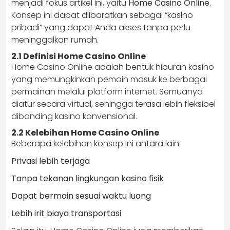
menjadi fokus artikel ini, yaitu
Home Casino Online
.
Konsep ini dapat diibaratkan sebagai “kasino
pribadi” yang dapat Anda akses tanpa perlu
meninggalkan rumah.
2.1 Definisi Home Casino Online
Home Casino Online adalah bentuk hiburan kasino
yang memungkinkan pemain masuk ke berbagai
permainan melalui platform internet. Semuanya
diatur secara virtual, sehingga terasa lebih fleksibel
dibanding kasino konvensional.
2.2 Kelebihan Home Casino Online
Beberapa kelebihan konsep ini antara lain:
Privasi lebih terjaga
Tanpa tekanan lingkungan kasino fisik
Dapat bermain sesuai waktu luang
Lebih irit biaya transportasi