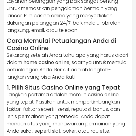
Layanan pelanggan yang baik sangat penting
untuk memastikan pengalaman bermain yang
lancar. Pilih casino online yang menyediakan
dukungan pelanggan 24/7, baik melalui obrolan
langsung, email, atau telepon.
Cara Memulai Petualangan Anda di
Casino Online
Sekarang setelah Anda tahu apa yang harus dicari
dalam
home casino online
, saatnya untuk memulai
petualangan Anda. Berikut adalah langkah-
langkah yang bisa Anda ikuti:
1. Pilih Situs Casino Online yang Tepat
Langkah pertama adalah memilih
casino online
yang tepat. Pastikan untuk mempertimbangkan
faktor-faktor seperti lisensi, reputasi, bonus, dan
jenis permainan yang tersedia. Anda dapat
mencari situs yang menawarkan permainan yang
Anda sukai, seperti slot, poker, atau roulette.