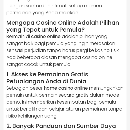
dengan santai dan nikmati setiap momen
permainan yang Anda mainkan.
Mengapa Casino Online Adalah Pilihan
yang Tepat untuk Pemula?
Bermain di
casino online
adalah pilihan yang
sangat baik bagi pemula yang ingin merasakan
sensasi perjudian tanpa harus pergi ke kasino fisik.
Ada beberapa alasan mengapa casino online
sangat cocok untuk pemula:
1. Akses ke Permainan Gratis
Petualangan Anda di Dunia
Sebagian besar
home casino online
memungkinkan
pemain untuk bermain secara gratis dalam mode
demo. Ini memberikan kesempatan bagi pemula
untuk berlatih dan belajar aturan permainan tanpa
risiko kehilangan uang.
2. Banyak Panduan dan Sumber Daya