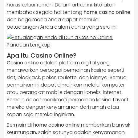
harus keluar rumah. Dalam artikel ini, kita akan
membahas segala hal tentang
home casino online
dan bagaimana Anda dapat memulai
petualangan Anda dalam dunia yang seru ini.
Apa Itu Casino Online?
Casino online
adalah platform digital yang
menawarkan berbagai permainan kasino seperti
slot, blackjack, poker, roulette, dan lainnya. Semua
permainan ini dapat dimainkan melalui komputer
atau perangkat mobile dengan koneksi internet.
Pemain dapat menikmati permainan kasino favorit
mereka dengan kenyamanan dari rumah atau
kapan saja mereka inginkan.
Bermain di
home casino online
memberikan banyak
keuntungan, salah satunya adalah kenyamanan.