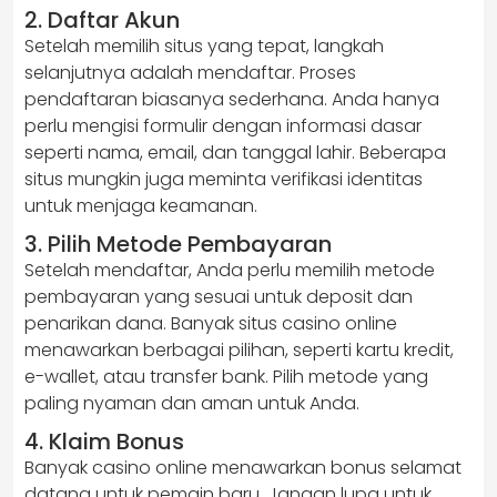
2. Daftar Akun
Setelah memilih situs yang tepat, langkah
selanjutnya adalah mendaftar. Proses
pendaftaran biasanya sederhana. Anda hanya
perlu mengisi formulir dengan informasi dasar
seperti nama, email, dan tanggal lahir. Beberapa
situs mungkin juga meminta verifikasi identitas
untuk menjaga keamanan.
3. Pilih Metode Pembayaran
Setelah mendaftar, Anda perlu memilih metode
pembayaran yang sesuai untuk deposit dan
penarikan dana. Banyak situs casino online
menawarkan berbagai pilihan, seperti kartu kredit,
e-wallet, atau transfer bank. Pilih metode yang
paling nyaman dan aman untuk Anda.
4. Klaim Bonus
Banyak casino online menawarkan bonus selamat
datang untuk pemain baru. Jangan lupa untuk