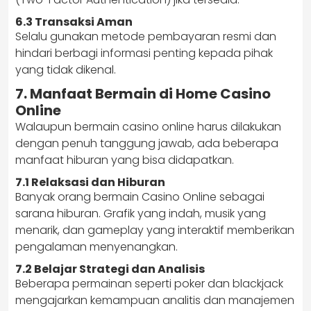
6.3 Transaksi Aman
Selalu gunakan metode pembayaran resmi dan
hindari berbagi informasi penting kepada pihak
yang tidak dikenal.
7. Manfaat Bermain di Home Casino
Online
Walaupun bermain casino online harus dilakukan
dengan penuh tanggung jawab, ada beberapa
manfaat hiburan yang bisa didapatkan.
7.1 Relaksasi dan Hiburan
Banyak orang bermain Casino Online sebagai
sarana hiburan. Grafik yang indah, musik yang
menarik, dan gameplay yang interaktif memberikan
pengalaman menyenangkan.
7.2 Belajar Strategi dan Analisis
Beberapa permainan seperti poker dan blackjack
mengajarkan kemampuan analitis dan manajemen