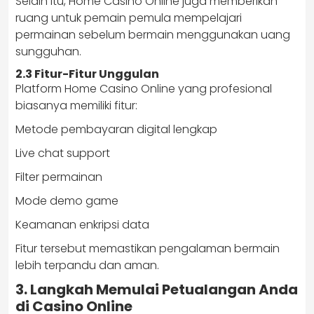
Selain itu, Home Casino Online juga memberikan
ruang untuk pemain pemula mempelajari
permainan sebelum bermain menggunakan uang
sungguhan.
2.3 Fitur-Fitur Unggulan
Platform Home Casino Online yang profesional
biasanya memiliki fitur:
Metode pembayaran digital lengkap
Live chat support
Filter permainan
Mode demo game
Keamanan enkripsi data
Fitur tersebut memastikan pengalaman bermain
lebih terpandu dan aman.
3. Langkah Memulai Petualangan Anda
di Casino Online