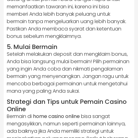
memanfaatkan tawaran ini, karena ini bisa
memberi Anda lebih banyak peluang untuk
bermain tanpa mengeluarkan uang lebih banyak.
Pastikan Anda membaca syarat dan ketentuan
bonus sebelum mengklaimnya.
5. Mulai Bermain
Setelah melakukan deposit dan mengklaim bonus,
Anda bisa langsung mulai bermain! Pilih permainan
yang ingin Anda coba dan nikmati pengalaman
bermain yang menyenangkan. Jangan ragu untuk
mencoba berbagai permainan untuk mengetahui
mana yang paling Anda sukai.
Strategi dan Tips untuk Pemain Casino
Online
Bermain di
home casino online
bisa sangat
mengasyikkan, namun seperti permainan lainnya,
ada baiknya jika Anda memiliki strategi untuk