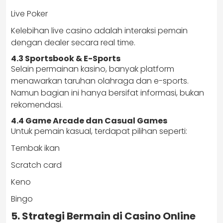
Live Poker
Kelebihan live casino adalah interaksi pemain
dengan dealer secara real time.
4.3 Sportsbook & E-Sports
Selain permainan kasino, banyak platform
menawarkan taruhan olahraga dan e-sports.
Namun bagian ini hanya bersifat informasi, bukan
rekomendasi.
4.4 Game Arcade dan Casual Games
Untuk pemain kasual, terdapat pilihan seperti:
Tembak ikan
Scratch card
Keno
Bingo
5. Strategi Bermain di Casino Online